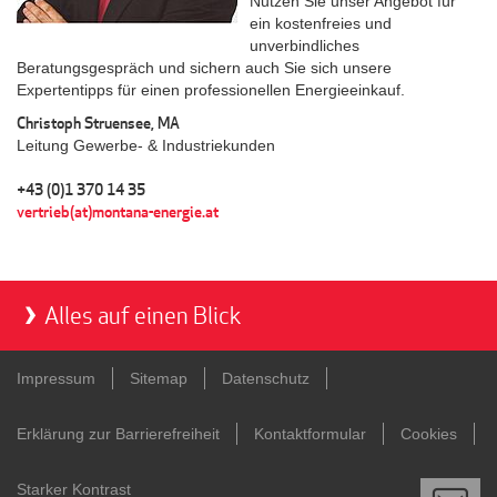
Nutzen Sie unser Angebot für
ein kostenfreies und
unverbindliches
Beratungsgespräch und sichern auch Sie sich unsere
Expertentipps für einen professionellen Energieeinkauf.
Christoph Struensee, MA
Leitung Gewerbe- & Industriekunden
+43 (0)1 370 14 35
vertrieb(at)montana-energie.at
Alles auf einen Blick
Impressum
Sitemap
Datenschutz
Erklärung zur Barrierefreiheit
Kontaktformular
Cookies
Kontaktformular
Starker Kontrast